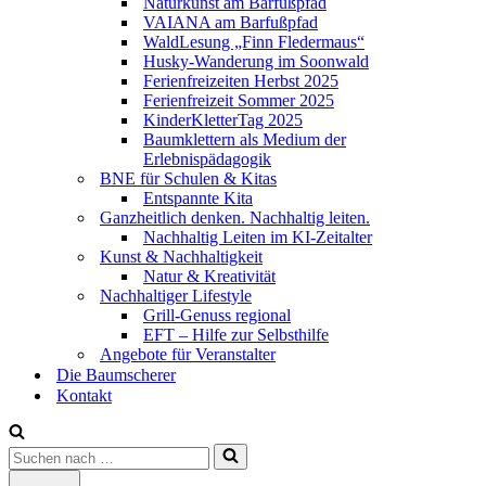
Naturkunst am Barfußpfad
VAIANA am Barfußpfad
WaldLesung „Finn Fledermaus“
Husky-Wanderung im Soonwald
Ferienfreizeiten Herbst 2025
Ferienfreizeit Sommer 2025
KinderKletterTag 2025
Baumklettern als Medium der
Erlebnispädagogik
BNE für Schulen & Kitas
Entspannte Kita
Ganzheitlich denken. Nachhaltig leiten.
Nachhaltig Leiten im KI-Zeitalter
Kunst & Nachhaltigkeit
Natur & Kreativität
Nachhaltiger Lifestyle
Grill-Genuss regional
EFT – Hilfe zur Selbsthilfe
Angebote für Veranstalter
Die Baumscherer
Kontakt
Suchen
nach …