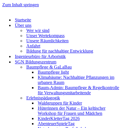
Zum Inhalt springen
Startseite
Über uns
Wer wir sind
Unser Wertekompass
Unsere Räumlichkeiten
Anfahrt
Bildung für nachhaltige Entwicklung
Ingenieurbüro für Arboristik
SGN Bildungszentrum
Baumpflege & GaLaBau
Baumpflege light
Klimabäume: Nachhaltige Pflanzungen im
urbanen Raum
Baum-Admin: Baumpflege & Regelkontrolle
für Verwaltungsmitarbeitende
Erlebnispädagogik
Waldgruppen für Kinder
Hüterinnen der Natur – Ein keltischer
Workshop für Frauen und Mädchen
KinderKletterTag 2026
AbenteuerSpieleTag