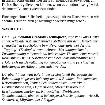
In diesem Kurs erfährst Du die EFT-Methode anzuwenden, um
Dich selber regulieren zu können, wenn es emotional „eng“ wird,
die innere Balance (wieder)zu finden.
Eine angenehme Selbstheilungsmassage für zu Hause werden wir
ebenfalls durchführen (Anleitungen werden mitgegeben).
Was ist EFT?
EFT – „Emotional Freedom Techniques“
, eine von Gary Craig
entwickelte alternativmedizinische Methode aus dem Bereich der
energetischen Psychologie bzw. Psychotherapie, bei der das
„Tapping“ (Beklopfen) von mehreren Meridianpunkten im
Zusammenhang mit emotional belastenden Themen, eine zentrale
Rolle spielt. Die EFT-Methode kann bei Selbstanwendung sehr
erfolgreich zur Bewältigung von emotionalen und psychischen
Belastungen im Alltag angewendet werden.
Darüber hinaus wird EFT in der professionell-therapeutischen
Behandlung eingesetzt bei: Ängsten und Phobien, Panikattacken,
Krisensituationen, Trauer, Schuldthematiken, Ärger/Wut,
Leistungsblockaden, Depressionen, Stress/Burnout- und
Erschöpfungssymptomen, Kinder/Eltern-Problemen,
Suchtthematiken, aber auch bei körperlichen Symptomen wie z.B.
Schmerzen, Migräne oder Allergien.