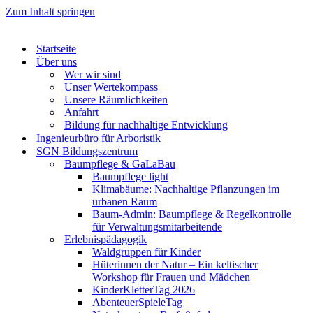
Zum Inhalt springen
Startseite
Über uns
Wer wir sind
Unser Wertekompass
Unsere Räumlichkeiten
Anfahrt
Bildung für nachhaltige Entwicklung
Ingenieurbüro für Arboristik
SGN Bildungszentrum
Baumpflege & GaLaBau
Baumpflege light
Klimabäume: Nachhaltige Pflanzungen im
urbanen Raum
Baum-Admin: Baumpflege & Regelkontrolle
für Verwaltungsmitarbeitende
Erlebnispädagogik
Waldgruppen für Kinder
Hüterinnen der Natur – Ein keltischer
Workshop für Frauen und Mädchen
KinderKletterTag 2026
AbenteuerSpieleTag