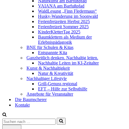
Naturkunst am Barfußpfad
VAIANA am Barfußpfad
WaldLesung „Finn Fledermaus“
Husky-Wanderung im Soonwald
Ferienfreizeiten Herbst 2025
Ferienfreizeit Sommer 2025
KinderKletterTag 2025
Baumklettern als Medium der
Erlebnispädagogik
BNE für Schulen & Kitas
Entspannte Kita
Ganzheitlich denken. Nachhaltig leiten.
Nachhaltig Leiten im KI-Zeitalter
Kunst & Nachhaltigkeit
Natur & Kreativität
Nachhaltiger Lifestyle
Grill-Genuss regional
EFT – Hilfe zur Selbsthilfe
Angebote für Veranstalter
Die Baumscherer
Kontakt
Suchen
nach …