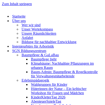
Zum Inhalt springen
Startseite
Über uns
Wer wir sind
Unser Wertekompass
Unsere Räumlichkeiten
Anfahrt
Bildung für nachhaltige Entwicklung
Ingenieurbüro für Arboristik
SGN Bildungszentrum
Baumpflege & GaLaBau
Baumpflege light
Klimabäume: Nachhaltige Pflanzungen im
urbanen Raum
Baum-Admin: Baumpflege & Regelkontrolle
für Verwaltungsmitarbeitende
Erlebnispädagogik
Waldgruppen für Kinder
Hüterinnen der Natur – Ein keltischer
Workshop für Frauen und Mädchen
KinderKletterTag 2026
AbenteuerSpieleTag