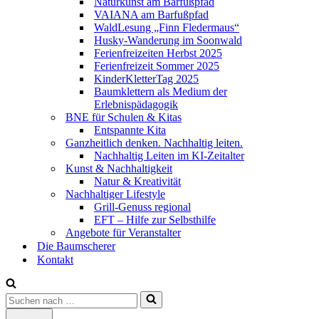
Naturkunst am Barfußpfad
VAIANA am Barfußpfad
WaldLesung „Finn Fledermaus“
Husky-Wanderung im Soonwald
Ferienfreizeiten Herbst 2025
Ferienfreizeit Sommer 2025
KinderKletterTag 2025
Baumklettern als Medium der
Erlebnispädagogik
BNE für Schulen & Kitas
Entspannte Kita
Ganzheitlich denken. Nachhaltig leiten.
Nachhaltig Leiten im KI-Zeitalter
Kunst & Nachhaltigkeit
Natur & Kreativität
Nachhaltiger Lifestyle
Grill-Genuss regional
EFT – Hilfe zur Selbsthilfe
Angebote für Veranstalter
Die Baumscherer
Kontakt
Suchen
nach …